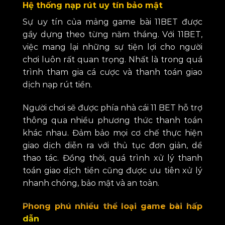
Hệ thống nạp rút uy tín bảo mật
Sự uy tín của mảng game bài 11BET được
gầy dựng theo từng năm tháng. Với 11BET,
việc mang lại những sự tiện lợi cho người
chơi luôn rất quan trọng. Nhất là trong quá
trình tham gia cá cược và thanh toán giao
dịch nạp rút tiền.
Người chơi sẽ được phía nhà cái 11 BET hỗ trợ
thông qua nhiều phương thức thanh toán
khác nhau. Đảm bảo mọi cơ chế thực hiện
giao dịch diễn ra với thủ tục đơn giản, dể
thao tác. Đồng thời, quá trình xử lý thanh
toán giao dịch tiền cũng được ưu tiên xử lý
nhanh chóng, bảo mật và an toàn.
Phong phú nhiều thể loại game bài hấp
dẫn