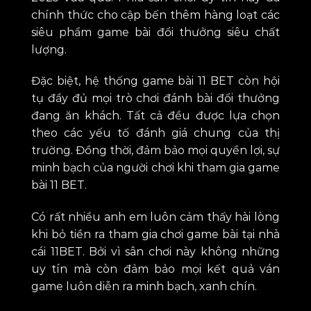
chính thức cho cập bến thêm hàng loạt các
siêu phẩm game bài đổi thưởng siêu chất
lượng.
Đặc biệt, hệ thống game bài 11 BET còn hội
tụ đầy đủ mọi trò chơi đánh bài đổi thưởng
đang ăn khách. Tất cả đều được lựa chọn
theo các yếu tố đánh giá chung của thị
trường. Đồng thời, đảm bảo mọi quyền lợi, sự
minh bạch của người chơi khi tham gia game
bài 11 BET.
Có rất nhiều anh em luôn cảm thấy hài lòng
khi bỏ tiền ra tham gia chơi game bài tại nhà
cái 11BET. Bởi vì sân chơi này không những
uy tín mà còn đảm bảo mọi kết quả ván
game luôn diễn ra minh bạch, xanh chín.