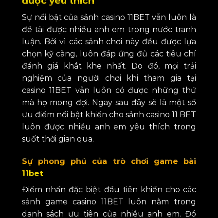
được yêu thích
Sự nổi bật của sảnh casino 11BET vẫn luôn là
đề tài được nhiều anh em trong nước tranh
luận. Bởi vì các sảnh chơi này đều được lựa
chọn kỹ càng, luôn đáp ứng đủ các tiêu chí
đánh giá khắt khe nhất. Do đó, mọi trải
nghiệm của người chơi khi tham gia tại
casino 11BET vẫn luôn có được những thứ
mà họ mong đợi. Ngay sau đây sẽ là một số
ưu điểm nổi bật khiến cho sảnh casino 11 BET
luôn được nhiều anh em yêu thích trong
suốt thời gian qua.
Sự phong phú của trò chơi game bài
11bet
Điểm nhấn đặc biệt đầu tiên khiến cho các
sảnh game casino 11BET luôn nằm trong
danh sách ưu tiên của nhiều anh em. Đó