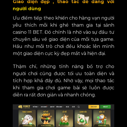
Giao diện đẹp , thao tác dễ dàng với
người dùng
Ưu điểm tiếp theo khiến cho hàng vạn người
yêu thích mỗi khi ghé tham gia tại sảnh
casino 11 BET. Đó chính là nhờ vào sự đầu tư
chuyên sâu về giao diện của mỗi tựa game.
Hầu như mỗi trò chơi đều khoác lên mình
một giao diện cực kỳ đẹp mắt và hiện đại.
Thậm chí, những tính năng bổ trợ cho
người chơi cũng được tối ưu toàn diện và
tích hợp khá đầy đủ. Nhờ vậy, mọi thao tác
khi tham gia chơi game bài sẽ luôn được
diễn ra rất đơn giản và nhanh chóng.