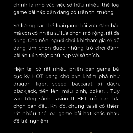
chính là nhờ vào việc sở hữu nhiều thể loại
game bài hấp dẫn đang có trên thị trường.
Số lượng các thể loại game bài vừa đảm bảo
mà còn có nhiều sự lựa chọn mở rộng, rất đa
dạng. Cho nên, người chơi khi tham gia sẽ dễ
dàng tìm chọn được những trò chơi đánh
bài ăn tiền thật phù hợp với sở thích.
Hiện tại, có rất nhiều phiên bản game bài
cực kỳ HOT đang chờ bạn khám phá như
dragon tiger, speed baccarat, xì dách,
blackjack, tiến lên, mậu binh, poker,… Tùy
vào từng sảnh casino 11 BET mà bạn lựa
chọn ban đầu. Khi đó, chúng ta sẽ có thêm
rất nhiều thể loại game bài hot khác nhau
để trải nghiệm