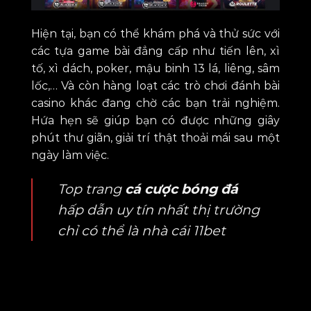
Hiện tại, bạn có thể khám phá và thử sức với
các tựa game bài đẳng cấp như tiến lên, xì
tố, xì dách, poker, mậu binh 13 lá, liêng, sâm
lốc,… Và còn hàng loạt các trò chơi đánh bài
casino khác đang chờ các bạn trải nghiệm.
Hứa hẹn sẽ giúp bạn có được những giây
phút thư giãn, giải trí thật thoải mái sau một
ngày làm việc.
Top trang
cá cược bóng đá
hấp dẫn uy tín nhất thị trường
chỉ có thể là nhà cái 11bet